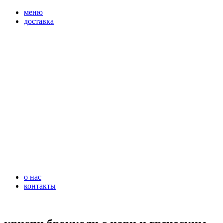
перейти
меню
к
доставка
содержимому
о нас
контакты