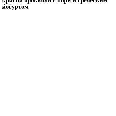
криспи брокколи с нори и греческим
йогуртом