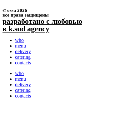
© ossu 2026
все права защищены
разработано с любовью
в k.sud agency
who
menu
delivery
catering
contacts
who
menu
delivery
catering
contacts