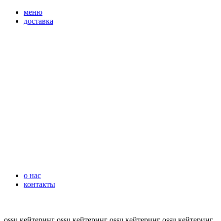
перейти
меню
к
доставка
содержимому
о нас
контакты
ossu.кейтеринг
ossu.кейтеринг
ossu.кейтеринг
ossu.кейтеринг