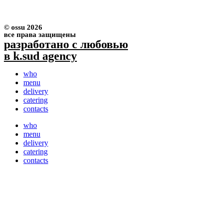
© ossu 2026
все права защищены
разработано с любовью
в k.sud agency
who
menu
delivery
catering
contacts
who
menu
delivery
catering
contacts