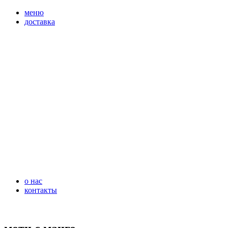
перейти
меню
к
доставка
содержимому
о нас
контакты