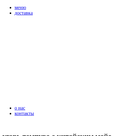
перейти
меню
к
доставка
содержимому
о нас
контакты