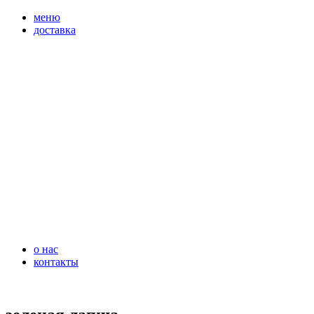
перейти
меню
к
доставка
содержимому
о нас
контакты