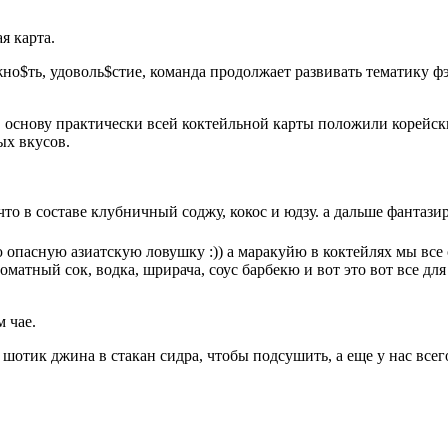
я карта.
жно$ть, удоволь$стие, команда продолжает развивать тематику 
в основу практически всей коктейльной карты положили корейс
ых вкусов.
о в составе клубничный соджу, кокос и юдзу. а дальше фантазиру
 опасную азиатскую ловушку :)) а маракуйю в коктейлях мы все
томатный сок, водка, шрирача, соус барбекю и вот это вот все дл
 чае.
 шотик джина в стакан сидра, чтобы подсушить, а еще у нас все