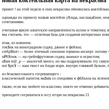
новая коктейльная карта на некрасова
привет ! на этой неделе в ossu некрасова обновилась коктейльна
однажды по приколу назвав коктейли у$лада, наслажд€ние, не
сочетаниями.
учитывая яркую азиатскую направленность кухни и тематику, 
мы считаем, это — отличная база для создания интересных нов
итак, из новинок:
ток$ик на виноградном соджу, джине и фейхоа;
cre€p$hot↑— более этичный синоним термина апскерт. потому чт
п₽€$тиж — на грейпфрутовом соджу, ананасе и игристом;
a$ian tr@_p — аналогий много, но мы подразумевали эту самую
not $pic¥ — наш твист на блади мэри. внутри говяжий бульон, 
из безалкогольного согревающего :
классический напиток ма$аlа со специями и ф€йъхoa на зеленом
также, если вы любите по-классике, никто не отменял добавить
приходите согреваться в оссу итэри на некрасова 21