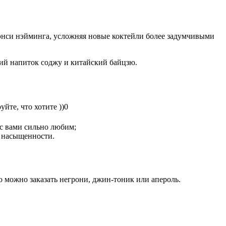
фэнси нэйминга, усложняя новые коктейли более задумчивыми
кий напиток соджу и китайский байцзю.
йте, что хотите ))0
 с вами сильно любим;
я насыщенности.
го можно заказать негрони, джин-тоник или апероль.