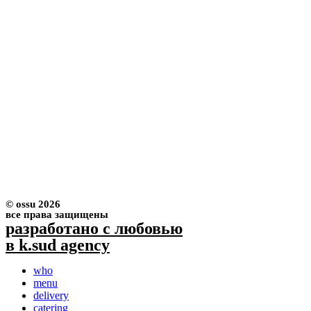
© ossu 2026
все права защищены
разработано с любовью
в k.sud agency
who
menu
delivery
catering