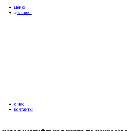
перейти
меню
к
доставка
содержимому
о нас
контакты