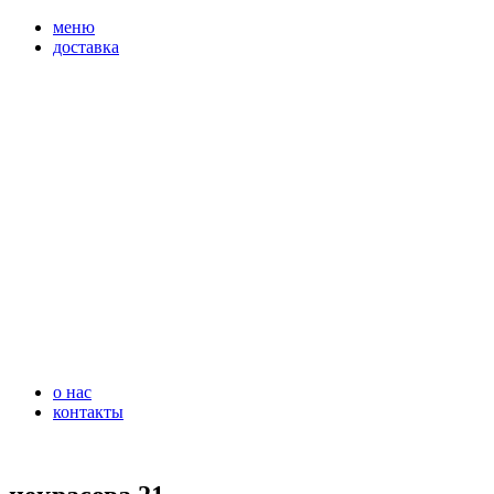
перейти
меню
к
доставка
содержимому
о нас
контакты